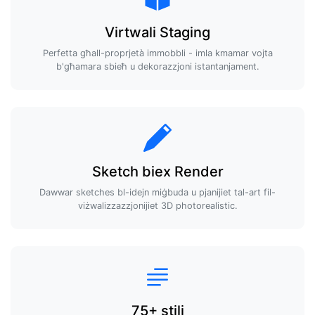
Virtwali Staging
Perfetta għall-proprjetà immobbli - imla kmamar vojta
b'għamara sbieħ u dekorazzjoni istantanjament.
Sketch biex Render
Dawwar sketches bl-idejn miġbuda u pjanijiet tal-art fil-
viżwalizzazzjonijiet 3D photorealistic.
75+ stili