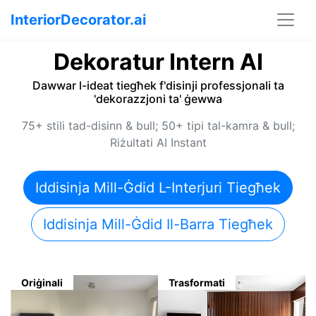
InteriorDecorator.ai
Dekoratur Intern AI
Dawwar l-ideat tiegħek f'disinji professjonali ta
'dekorazzjoni ta' ġewwa
75+ stili tad-disinn & bull; 50+ tipi tal-kamra & bull;
Riżultati AI Instant
Iddisinja Mill-Ġdid L-Interjuri Tiegħek
Iddisinja Mill-Ġdid Il-Barra Tiegħek
Oriġinali
Trasformati