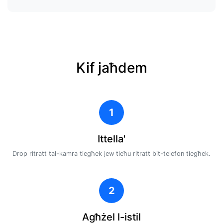
Kif jaħdem
1
Ittella'
Drop ritratt tal-kamra tiegħek jew tieħu ritratt bit-telefon tiegħek.
2
Agħżel l-istil