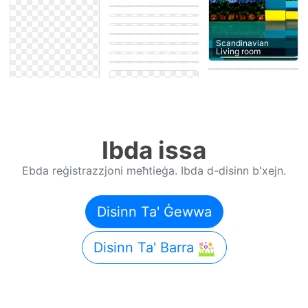
Modern Attic
Contemporary
Bedroom
Minimalist House
exterior
Eastern House
exterior
Eastern House
Scandinavian
exterior
Rustic Outdoor
Living room
garden
Eastern Living room
Ibda issa
Ebda reġistrazzjoni meħtieġa. Ibda d-disinn b'xejn.
Disinn Ta' Ġewwa
Disinn Ta' Barra