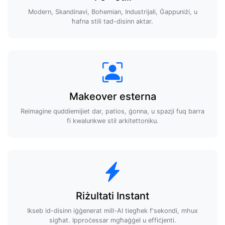
Modern, Skandinavi, Bohemian, Industrijali, Ġappuniżi, u
ħafna stili tad-disinn aktar.
Makeover esterna
Reimagine quddiemijiet dar, patios, ġonna, u spazji fuq barra
fi kwalunkwe stil arkitettoniku.
Riżultati Instant
Ikseb id-disinn iġġenerat mill-AI tiegħek f'sekondi, mhux
sigħat. Ipproċessar mgħaġġel u effiċjenti.