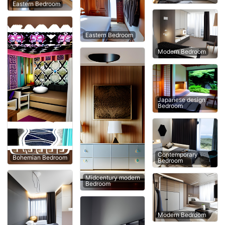
Eastern Bedroom
Eastern Bedroom
Modern Bedroom
Japanese design
Bedroom
Contemporary
Bohemian Bedroom
Bedroom
Midcentury modern
Bedroom
Modern Bedroom