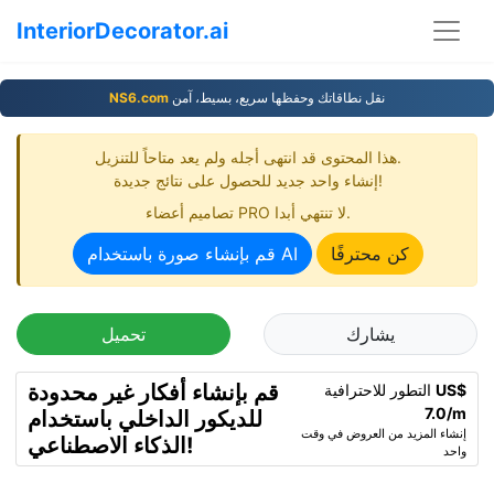
InteriorDecorator.ai
نقل نطاقاتك وحفظها سريع، بسيط، آمن
NS6.com
هذا المحتوى قد انتهى أجله ولم يعد متاحاً للتنزيل.
إنشاء واحد جديد للحصول على نتائج جديدة!
تصاميم أعضاء PRO لا تنتهي أبدا.
كن محترفًا
قم بإنشاء صورة باستخدام AI
يشارك
تحميل
قم بإنشاء أفكار غير محدودة
US$
التطور للاحترافية
7.0/m
للديكور الداخلي باستخدام
إنشاء المزيد من العروض في وقت
الذكاء الاصطناعي!
واحد