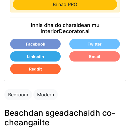
Bi nad PRO
Innis dha do charaidean mu
InteriorDecorator.ai
Facebook
Twitter
LinkedIn
Email
Reddit
Bedroom
Modern
Beachdan sgeadachaidh co-
cheangailte