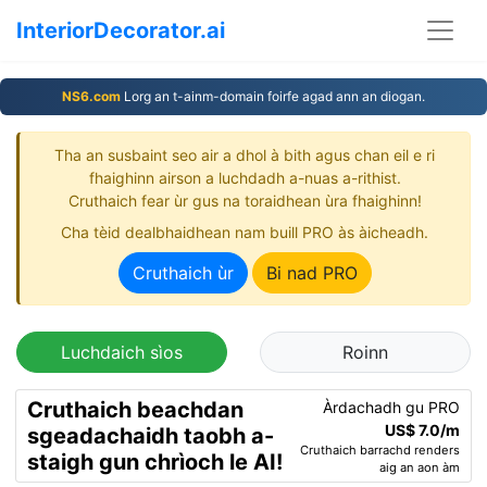
InteriorDecorator.ai
NS6.com
Lorg an t-ainm-domain foirfe agad ann an diogan.
Tha an susbaint seo air a dhol à bith agus chan eil e ri
fhaighinn airson a luchdadh a-nuas a-rithist.
Cruthaich fear ùr gus na toraidhean ùra fhaighinn!
Cha tèid dealbhaidhean nam buill PRO às àicheadh.
Cruthaich ùr
Bi nad PRO
Luchdaich sìos
Roinn
Cruthaich beachdan
Àrdachadh gu PRO
US$ 7.0/m
sgeadachaidh taobh a-
Cruthaich barrachd renders
staigh gun chrìoch le AI!
aig an aon àm