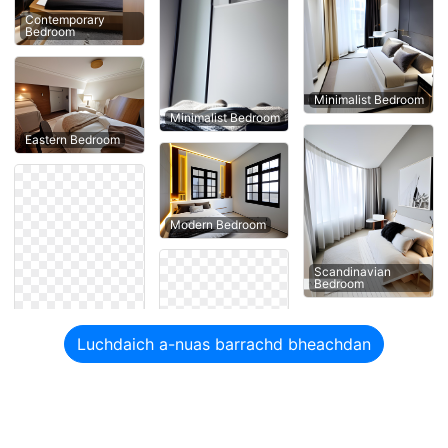
Contemporary
Bedroom
Minimalist Bedroom
Minimalist Bedroom
Eastern Bedroom
Modern Bedroom
Scandinavian
Bedroom
Luchdaich a-nuas barrachd bheachdan