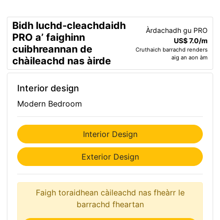
Bidh luchd-cleachdaidh
Àrdachadh gu PRO
PRO a’ faighinn
US$ 7.0/m
cuibhreannan de
Cruthaich barrachd renders
aig an aon àm
chàileachd nas àirde
Interior design
Modern Bedroom
Interior Design
Exterior Design
Faigh toraidhean càileachd nas fheàrr le
barrachd fheartan