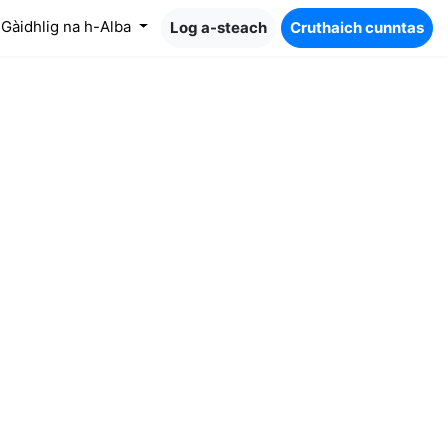
Gàidhlig na h-Alba
Log a-steach
Cruthaich cunntas