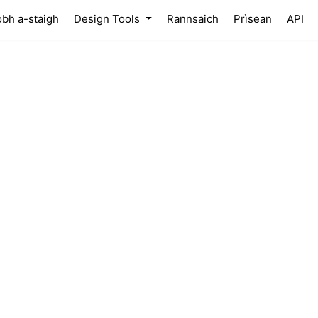
(current)
obh a-staigh
Design Tools
Rannsaich
Prìsean
API