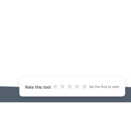
★
★
★
★
★
Rate this tool:
Be the first to rate!
 air InteriorDecorator.ai:
uir fios thugainn
Developers