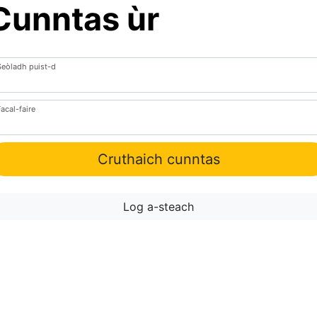
Cunntas ùr
Seòladh puist-d
acal-faire
Cruthaich cunntas
Log a-steach