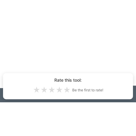
Rate this tool:
★
★
★
★
★
Be the first to rate!
Идеи за интериорен и екстериорен
дизайн, генерирани на
InteriorDecorator.ai:
69,001