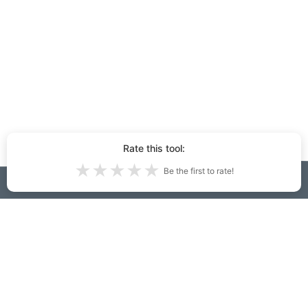
Rate this tool:
★
★
★
★
★
Be the first to rate!
InteriorDecorator.ai'de oluşturulan iç ve
dış tasarım fikirleri:
69,001
Hakkında
Gizlilik Politikası
Dekorasyon fikirleri
Kullanım Şartları
Bize Ulaşın
Developers