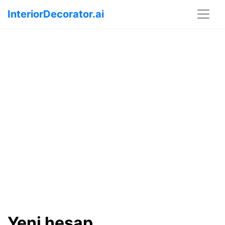
InteriorDecorator.ai
Yeni hesap