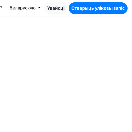
PI
беларускую
Увайсці
Стварыць уліковы запіс