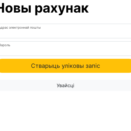
Новы рахунак
Адрас электроннай пошты
Пароль
Стварыць уліковы запіс
Увайсці