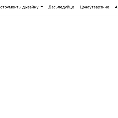
rent)
нструменты дызайну
Дасьледуйце
Цэнаўтварэнне
A