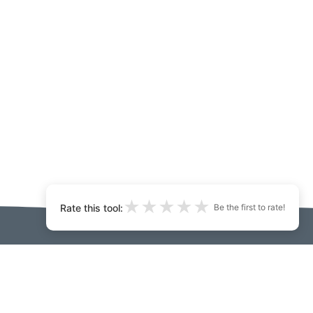
★
★
★
★
★
Rate this tool:
Be the first to rate!
ecorator.ai:
цеся з намі
Developers