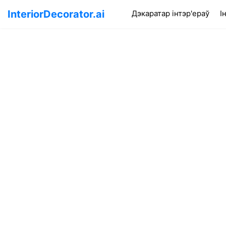
InteriorDecorator.ai
(cur
Дэкаратар інтэр'ераў
І