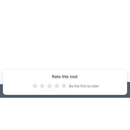
Rate this tool:
★
★
★
★
★
Be the first to rate!
Ιδέες εσωτερικού και εξωτερικού
σχεδιασμού που δημιουργούνται στο
InteriorDecorator.ai:
69,018