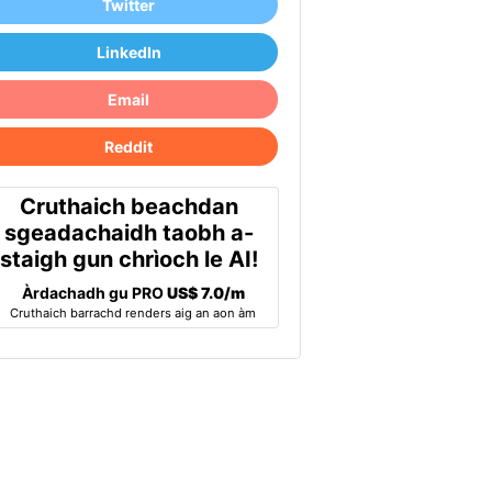
Twitter
LinkedIn
Email
Reddit
Cruthaich beachdan
sgeadachaidh taobh a-
staigh gun chrìoch le AI!
Àrdachadh gu PRO
US$ 7.0/m
Cruthaich barrachd renders aig an aon àm