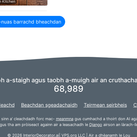
 Kitchen
-nuas barrachd bheachdan
 a-staigh agus taobh a-muigh air an cruthachadh
68,989
deachd
Beachdan sgeadachaidh
Teirmean seirbheis
C
 sinn a’ cleachdadh forc mac-
meanmna
gus cumhachd a thoirt don AI aga
gus tha am pròiseact againn air a leasachadh le
Django
airson an làrach-lì
© 2026 InteriorDecorator.ai|
VPS.org
LLC | Air a dhèanamh le
Lou