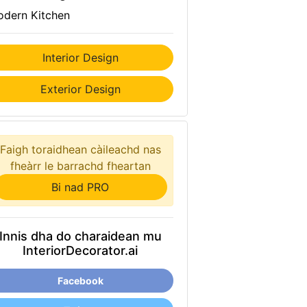
dern Kitchen
Interior Design
Exterior Design
Faigh toraidhean càileachd nas
fheàrr le barrachd fheartan
Bi nad PRO
Innis dha do charaidean mu
InteriorDecorator.ai
Facebook