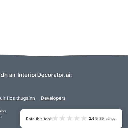
 air InteriorDecorator.ai:
uir fios thugainn
Developers
inn,
★
★
★
★
★
n.
Rate this tool:
2.6
/5 (
89
ratings)