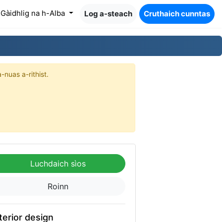
Gàidhlig na h-Alba
Log a-steach
Cruthaich cunntas
-nuas a-rithist.
Luchdaich sìos
Roinn
terior design