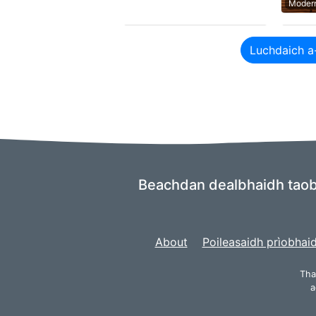
Modern
Luchdaich a
Beachdan dealbhaidh taobh
About
Poileasaidh prìobhai
Tha
a