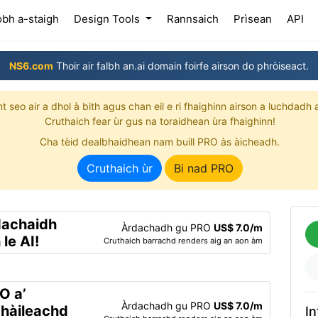
(current)
obh a-staigh
Design Tools
Rannsaich
Prìsean
API
NS6.com
Thoir air falbh an.ai domain foirfe airson do phròiseact.
 seo air a dhol à bith agus chan eil e ri fhaighinn airson a luchdadh a
Cruthaich fear ùr gus na toraidhean ùra fhaighinn!
Cha tèid dealbhaidhean nam buill PRO às àicheadh.
Cruthaich ùr
Bi nad PRO
dachaidh
Àrdachadh gu PRO
US$ 7.0/m
le AI!
Cruthaich barrachd renders aig an aon àm
O a’
Àrdachadh gu PRO
US$ 7.0/m
chàileachd
In