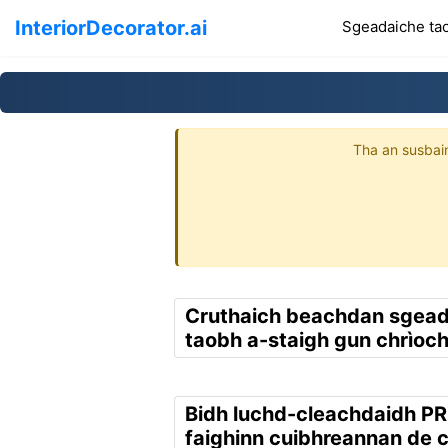
InteriorDecorator.ai
Sgeadaiche ta
Tha an susbaint
Cruthaich beachdan sgea
taobh a-staigh gun chrìoch 
Bidh luchd-cleachdaidh PR
faighinn cuibhreannan de 