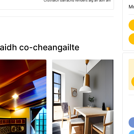
Cruthaich barrachd renders aig an aon àm
Mo
idh co-cheangailte