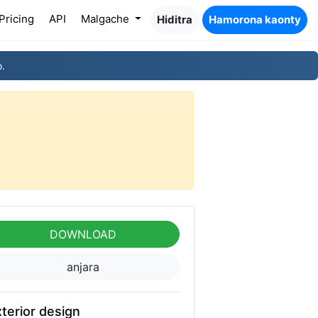
Pricing
API
Malgache
Hiditra
Hamorona kaonty
o.
DOWNLOAD
anjara
terior design