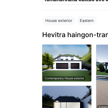
House exterior
Eastern
Hevitra haingon-tra
Contemporary House exterior
Easter