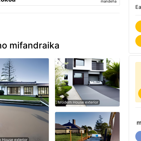
mandeha
Ea
no mifandraika
Modern House exterior
m
n House exterior