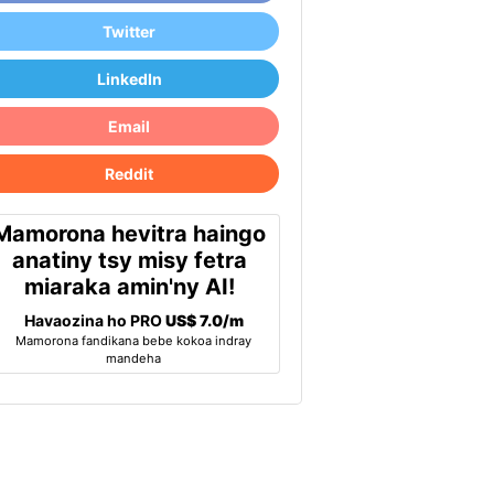
Twitter
LinkedIn
Email
Reddit
Mamorona hevitra haingo
anatiny tsy misy fetra
miaraka amin'ny AI!
Havaozina ho PRO
US$ 7.0/m
Mamorona fandikana bebe kokoa indray
mandeha