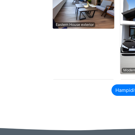
Eastern House exterior
Modern
Hampidi