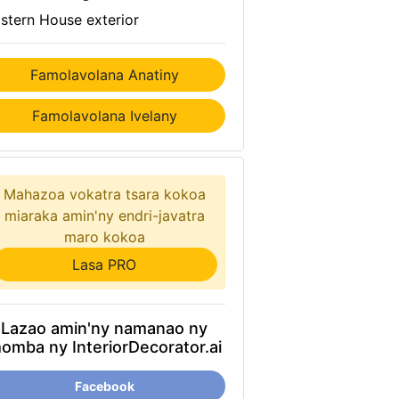
stern House exterior
Famolavolana Anatiny
Famolavolana Ivelany
Mahazoa vokatra tsara kokoa
miaraka amin'ny endri-javatra
maro kokoa
Lasa PRO
Lazao amin'ny namanao ny
omba ny InteriorDecorator.ai
Facebook