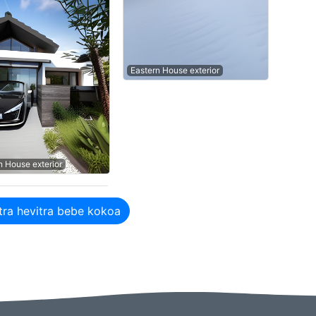
Eastern House exterior
 House exterior
tra hevitra bebe kokoa