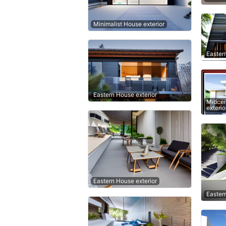
Minimalist House exterior
Easter
Eastern House exterior
Midcen
exterio
Eastern House exterior
Easter