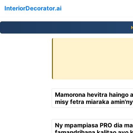
InteriorDecorator.ai
Mamorona hevitra haingo a
misy fetra miaraka amin'ny
Ny mpampiasa PRO dia m
famandrihana kalitao avo 