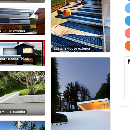
n House exterior
Eastern House exterior
tury modern House
r
n House exterior