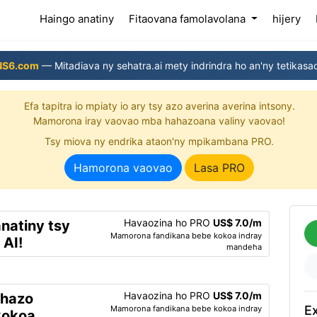
(current)
Haingo anatiny
Fitaovana famolavolana
hijery
NS6.com
— Mitadiava ny sehatra.ai mety indrindra ho an'ny tetikasa
Efa tapitra io mpiaty io ary tsy azo averina averina intsony.
Mamorona iray vaovao mba hahazoana valiny vaovao!
Tsy miova ny endrika ataon'ny mpikambana PRO.
Hamorona vaovao
Lasa PRO
Havaozina ho PRO
US$ 7.0/m
natiny tsy
Mamorona fandikana bebe kokoa indray
 AI!
mandeha
Havaozina ho PRO
US$ 7.0/m
ahazo
Ex
Mamorona fandikana bebe kokoa indray
kokoa