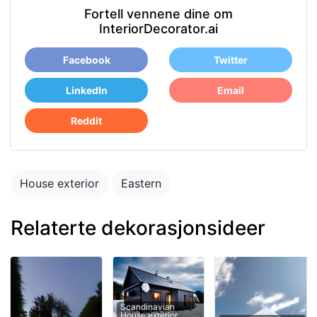
Fortell vennene dine om
InteriorDecorator.ai
Facebook
Twitter
LinkedIn
Email
Reddit
House exterior
Eastern
Relaterte dekorasjonsideer
Scandinavian
House exterior