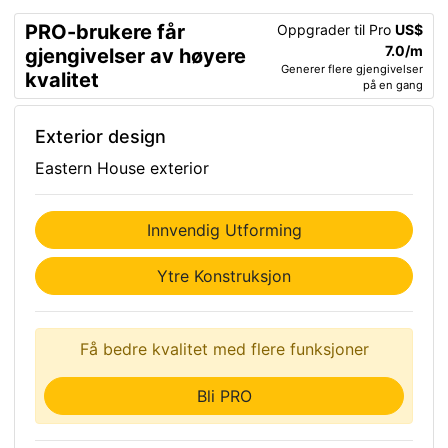
PRO-brukere får
Oppgrader til Pro
US$
7.0/m
gjengivelser av høyere
Generer flere gjengivelser
kvalitet
på en gang
Exterior design
Eastern House exterior
Innvendig Utforming
Ytre Konstruksjon
Få bedre kvalitet med flere funksjoner
Bli PRO