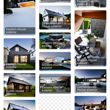
Eastern House
exterior
Scandinavian
House exterior
Eastern House
exterior
Modern House
exterior
Eastern House
exterior
Eastern House
Modern House
exterior
exterior
Contemporary
Eastern House
House exterior
exterior
Rustic House
exterior