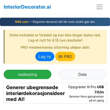
InteriorDecorator.ai
NS6.com
— Registrer domenet ditt før noen andre gjør det.
Dette innholdet er foreldet og kan ikke lenger lastes ned.
Lag et nytt for å få nye resultater!
PRO-medlemmenes utforming utløper aldri.
Lag ny
Bli PRO
nedlasting
Dele
Generer ubegrensede
Oppgrader til Pro
US$
7.0/m
interiørdekorasjonsideer
Generer flere gjengivelser
med AI!
på en gang