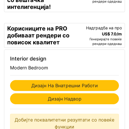
со вештачка
рендери одеднаш
интелигенција!
Корисниците на PRO
Надградба на про
US$ 7.0/m
добиваат рендери со
Генерирајте повеќе
повисок квалитет
рендери одеднаш
Interior design
Modern Bedroom
Дизајн На Внатрешни Работи
Дизајн Надвор
Добијте поквалитетни резултати со повеќе
функции