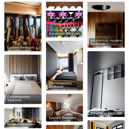
Bohemian Bedroom
Midcentury modern
Bedroom
Eastern Bedroom
Contemporary
Bedroom
Contemporary
Bedroom
Minimalist Bedroom
Eastern Bedroom
Modern Bedroom