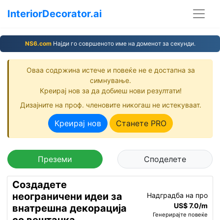
InteriorDecorator.ai
NS6.com
Најди го совршеното име на доменот за секунди.
Оваа содржина истече и повеќе не е достапна за
симнување.
Креирај нов за да добиеш нови резултати!
Дизајните на проф. членовите никогаш не истекуваат.
Креирај нов
Станете PRO
Преземи
Споделете
Создадете
неограничени идеи за
Надградба на про
US$ 7.0/m
внатрешна декорација
Генерирајте повеќе