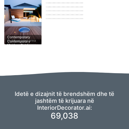
pool area
Modern Outdoor
pool area
Modern Outdoor
pool area
Modern Outdoor
pool area
Contemporary
Modern Outdoor
Outdoor pool area
pool area
Contemporary
Idetë e dizajnit të brendshëm dhe të
jashtëm të krijuara në
InteriorDecorator.ai:
69,038