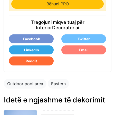
Bëhuni PRO
Tregojuni miqve tuaj për
InteriorDecorator.ai
Facebook
Twitter
LinkedIn
Email
Reddit
Outdoor pool area
Eastern
Idetë e ngjashme të dekorimit
Outdoor pool area
Modern Outdoor
pool area
Modern Outdoor