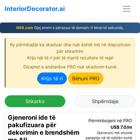
InteriorDecorator.ai
NS6.com
Gjej emrin e përsosur të domain-it tënd në sekonda.
Ky përmbajtje ka skaduar dhe nuk është më në dispozicion
për shkarkim.
Krijo një të ri për të marrë rezultate të reja!
Dizajnet e anëtarëve PRO nuk skadonin kurrë.
Krijo të ri
Bëhuni PRO
Shkarko
Shpërndaje
Gjeneroni ide të
Përmirësojeni në PRO
pakufizuara për
US$ 7.0/m
dekorimin e brendshëm
Gjeneroni më shumë
paraqitje në të njëjtën kohë