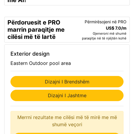
me AI!
Përdoruesit e PRO
Përmirësojeni në PRO
US$ 7.0/m
marrin paraqitje me
Gjeneroni më shumë
cilësi më të lartë
paraqitje në të njëjtën kohë
Exterior design
Eastern Outdoor pool area
Dizajni I Brendshëm
Dizajni I Jashtme
Merrni rezultate me cilësi më të mirë me më
shumë veçori