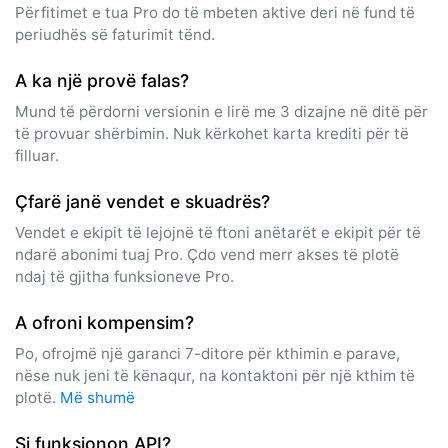
Përfitimet e tua Pro do të mbeten aktive deri në fund të
periudhës së faturimit tënd.
A ka një provë falas?
Mund të përdorni versionin e lirë me 3 dizajne në ditë për
të provuar shërbimin. Nuk kërkohet karta krediti për të
filluar.
Çfarë janë vendet e skuadrës?
Vendet e ekipit të lejojnë të ftoni anëtarët e ekipit për të
ndarë abonimi tuaj Pro. Çdo vend merr akses të plotë
ndaj të gjitha funksioneve Pro.
A ofroni kompensim?
Po, ofrojmë një garanci 7-ditore për kthimin e parave,
nëse nuk jeni të kënaqur, na kontaktoni për një kthim të
plotë.
Më shumë
Si funksionon API?