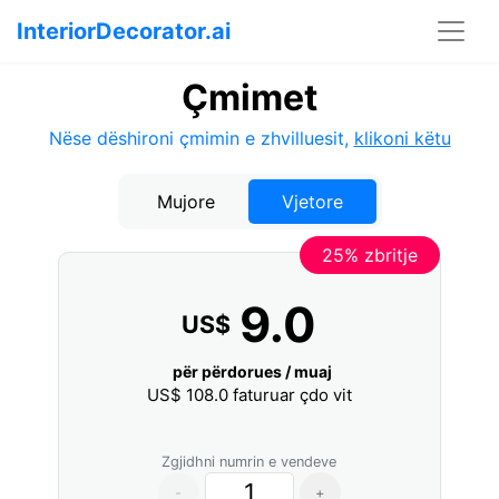
InteriorDecorator.ai
Çmimet
Nëse dëshironi çmimin e zhvilluesit,
klikoni këtu
Mujore
Vjetore
25% zbritje
9.0
US$
për përdorues / muaj
US$
108.0
faturuar çdo vit
Zgjidhni numrin e vendeve
-
+