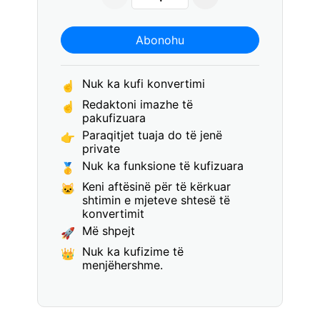
Abonohu
Nuk ka kufi konvertimi
☝
Redaktoni imazhe të
☝
pakufizuara
Paraqitjet tuaja do të jenë
👉
private
Nuk ka funksione të kufizuara
🥇
Keni aftësinë për të kërkuar
🐱
shtimin e mjeteve shtesë të
konvertimit
Më shpejt
🚀
Nuk ka kufizime të
👑
menjëhershme.