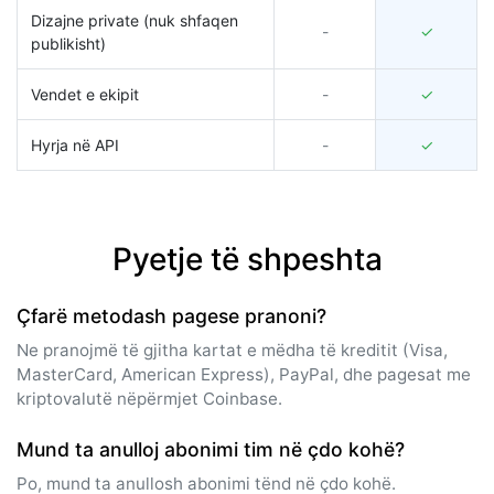
Dizajne private (nuk shfaqen
-
✓
publikisht)
Vendet e ekipit
-
✓
Hyrja në API
-
✓
Pyetje të shpeshta
Çfarë metodash pagese pranoni?
Ne pranojmë të gjitha kartat e mëdha të kreditit (Visa,
MasterCard, American Express), PayPal, dhe pagesat me
kriptovalutë nëpërmjet Coinbase.
Mund ta anulloj abonimi tim në çdo kohë?
Po, mund ta anullosh abonimi tënd në çdo kohë.