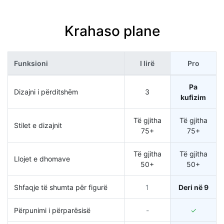
Krahaso plane
Funksioni
I lirë
Pro
Pa
Dizajni i përditshëm
3
kufizim
Të gjitha
Të gjitha
Stilet e dizajnit
75+
75+
Të gjitha
Të gjitha
Llojet e dhomave
50+
50+
Shfaqje të shumta për figurë
1
Deri në 9
Përpunimi i përparësisë
-
✓