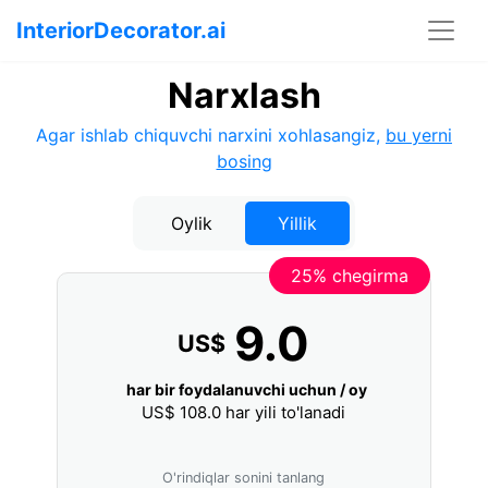
InteriorDecorator.ai
Narxlash
Agar ishlab chiquvchi narxini xohlasangiz,
bu yerni
bosing
Oylik
Yillik
25% chegirma
9.0
US$
har bir foydalanuvchi uchun / oy
US$
108.0
har yili to'lanadi
O'rindiqlar sonini tanlang