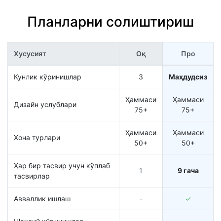
Планларни солиштириш
Хусусият
Оқ
Про
Кунлик кўринишлар
3
Маҳдудсиз
Ҳаммаси
Ҳаммаси
Дизайн услублари
75+
75+
Ҳаммаси
Ҳаммаси
Хона турлари
50+
50+
Ҳар бир тасвир учун кўплаб
1
9 гача
тасвирлар
Авваллик ишлаш
-
✓