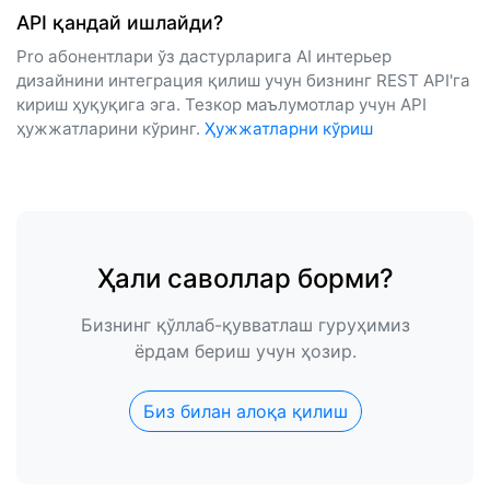
API қандай ишлайди?
Pro абонентлари ўз дастурларига AI интерьер
дизайнини интеграция қилиш учун бизнинг REST API'га
кириш ҳуқуқига эга. Тезкор маълумотлар учун API
ҳужжатларини кўринг.
Ҳужжатларни кўриш
Ҳали саволлар борми?
Бизнинг қўллаб-қувватлаш гуруҳимиз
ёрдам бериш учун ҳозир.
Биз билан алоқа қилиш