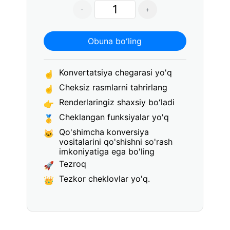
-
+
Obuna boʻling
Konvertatsiya chegarasi yo'q
☝
Cheksiz rasmlarni tahrirlang
☝
Renderlaringiz shaxsiy boʻladi
👉
Cheklangan funksiyalar yo'q
🥇
Qo'shimcha konversiya
🐱
vositalarini qo'shishni so'rash
imkoniyatiga ega bo'ling
Tezroq
🚀
Tezkor cheklovlar yo'q.
👑