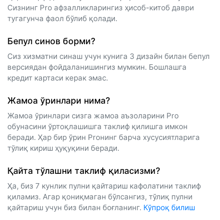
Сизнинг Pro афзалликларингиз ҳисоб-китоб даври
тугагунча фаол бўлиб қолади.
Бепул синов борми?
Сиз хизматни синаш учун кунига 3 дизайн билан бепул
версиядан фойдаланишингиз мумкин. Бошлашга
кредит картаси керак эмас.
Жамоа ўринлари нима?
Жамоа ўринлари сизга жамоа аъзоларини Pro
обунасини ўртоқлашишга таклиф қилишга имкон
беради. Ҳар бир ўрин Proнинг барча хусусиятларига
тўлиқ кириш ҳуқуқини беради.
Қайта тўлашни таклиф қиласизми?
Ҳа, биз 7 кунлик пулни қайтариш кафолатини таклиф
қиламиз. Агар қониқмаган бўлсангиз, тўлиқ пулни
қайтариш учун биз билан боғланинг.
Кўпроқ билиш