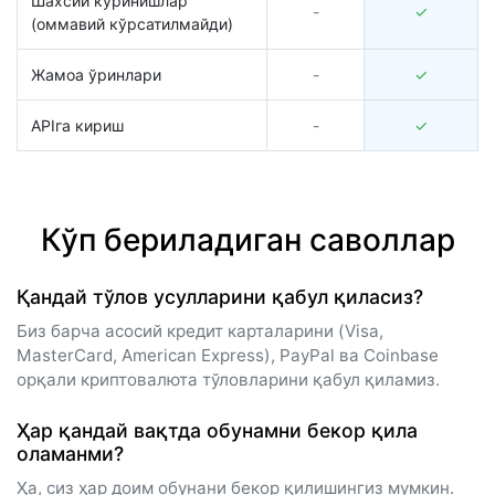
Шахсий кўринишлар
-
✓
(оммавий кўрсатилмайди)
Жамоа ўринлари
-
✓
APIга кириш
-
✓
Кўп бериладиган саволлар
Қандай тўлов усулларини қабул қиласиз?
Биз барча асосий кредит карталарини (Visa,
MasterCard, American Express), PayPal ва Coinbase
орқали криптовалюта тўловларини қабул қиламиз.
Ҳар қандай вақтда обунамни бекор қила
оламанми?
Ҳа, сиз ҳар доим обунани бекор қилишингиз мумкин.