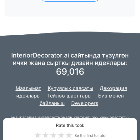
InteriorDecorator.ai сайтында түзүлгөн
ички жана сырткы дизайн идеялары:
69,016
Маалымат
Купуялык саясаты
Декорация
идеялары
Тейлөө шарттары
Биз менен
байланыш
Developers
Биз жасалма интеллектибизди күчтөндүрүү үчүн
элестетүү
айрысын
колдонуп жатабыз,
жана биздин долбоор веб-сайт
Rate this tool:
үчүн
Django
менен иштелип чыккан.
★
★
★
★
★
Be the first to rate!