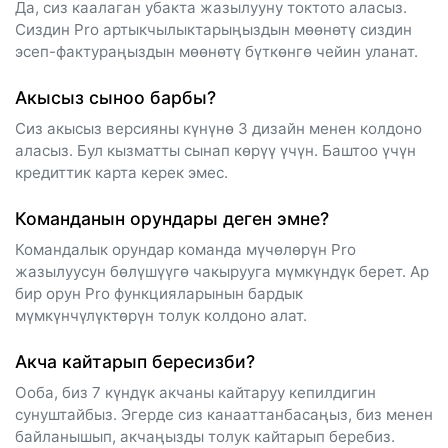
Да, сиз каалаган убакта жазылууну токтото аласыз.
Сиздин Pro артыкчылыктарыңыздын мөөнөтү сиздин
эсеп-фактураңыздын мөөнөтү бүткөнгө чейин уланат.
Акысыз сыноо барбы?
Сиз акысыз версияны күнүнө 3 дизайн менен колдоно
аласыз. Бул кызматты сынап көрүү үчүн. Баштоо үчүн
кредиттик карта керек эмес.
Команданын орундары деген эмне?
Командалык орундар команда мүчөлөрүн Pro
жазылуусун бөлүшүүгө чакырууга мүмкүндүк берет. Ар
бир орун Pro функцияларынын бардык
мүмкүнчүлүктөрүн толук колдоно алат.
Акча кайтарып бересизби?
Ооба, биз 7 күндүк акчаны кайтаруу кепилдигин
сунуштайбыз. Эгерде сиз канааттанбасаңыз, биз менен
байланышып, акчаңызды толук кайтарып беребиз.