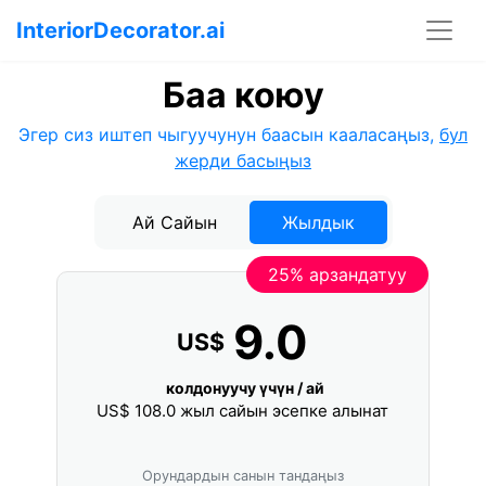
InteriorDecorator.ai
Баа коюу
Эгер сиз иштеп чыгуучунун баасын кааласаңыз,
бул
жерди басыңыз
Ай Сайын
Жылдык
25% арзандатуу
9.0
US$
колдонуучу үчүн / ай
US$
108.0
жыл сайын эсепке алынат
Орундардын санын тандаңыз