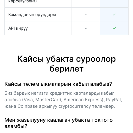
көрсөтүлбөйт)
Команданын орундары
-
✓
API кирүү
-
✓
Кайсы убакта суроолор
берилет
Кайсы төлөм ыкмаларын кабыл алабыз?
Биз бардык негизги кредиттик карталарды кабыл
алабыз (Visa, MasterCard, American Express), PayPal,
жана Coinbase аркылуу cryptocurrency төлөмдөр.
Мен жазылууну каалаган убакта токтото
аламбы?