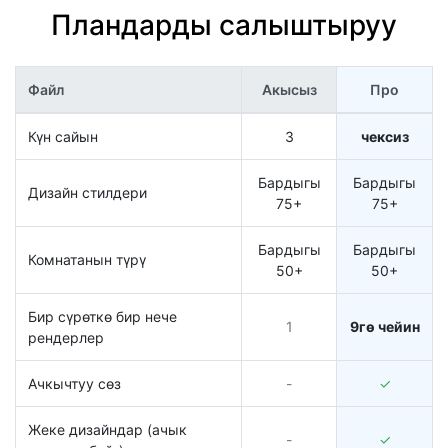
Пландарды салыштыруу
Файл
Акысыз
Про
Күн сайын
3
чексиз
Бардыгы
Бардыгы
Дизайн стилдери
75+
75+
Бардыгы
Бардыгы
Комнатанын түрү
50+
50+
Бир сүрөткө бир нече
1
9гө чейин
рендерлер
Ачкычтуу сөз
-
✓
Жеке дизайндар (ачык
-
✓