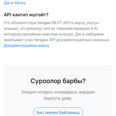
Дагы билүү
API кантип иштейт?
Pro абоненттери биздин REST APIге кирүү укугун
алышат, ал аркылуу сиз өз тиркемелериңизге AI
интерьер дизайнын киргизе аласыз. Дагы көбүрөөк
маалымат үчүн биздин API документациясын караңыз.
Документацияны көрүү
Суроолор барбы?
Биздин колдоо командасы жардам
берүүгө даяр.
Биз менен байланыш