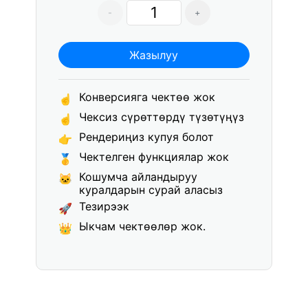
-
+
Жазылуу
Конверсияга чектөө жок
☝
Чексиз сүрөттөрдү түзөтүңүз
☝
Рендериңиз купуя болот
👉
Чектелген функциялар жок
🥇
Кошумча айландыруу
🐱
куралдарын сурай аласыз
Тезирээк
🚀
Ыкчам чектөөлөр жок.
👑