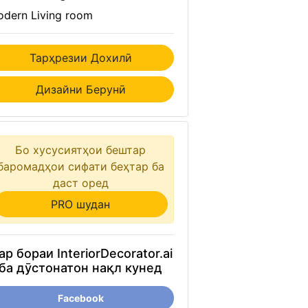
dern Living room
Тарҳрезии Дохилӣ
Дизайни Берунӣ
Бо хусусиятҳои бештар
баромадҳои сифати беҳтар ба
даст оред
PRO шудан
ар бораи InteriorDecorator.ai
ба дӯстонатон нақл кунед
Facebook