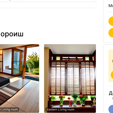
Mo
 ороиш
Д
n Living room
Eastern Living room