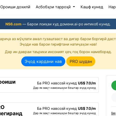
(current)
Ороиши дохилӣ
Асбобҳои тарроҳӣ
Кашф кунед
Нар
NS6.com
— Барои лоиҳаи худ домени.ai-ро интихоб кунед.
ариҷа аз мӯҳлати амал гузаштааст ва дигар барои боргирӣ даст
Эҷоди нав барои гирифтани натиҷаҳои нав!
Дар ин давраи таърихи инсоният ҳеҷ гоҳ борон намеборад.
Эҷод кардани нав
PRO шудан
ороиши
Ба PRO навсозӣ кунед
US$ 7.0/m
Дар як вақт намоишҳои бештар эҷод кунед
RO
Ба PRO навсозӣ кунед
US$ 7.0/m
мегиранд
In
Дар як вақт намоишҳои бештар эҷод кунед