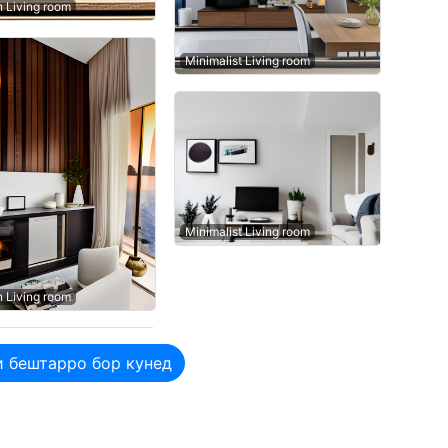
n Living room
Minimalist Living room
Minimalist Living room
n Living room
 бештарро бор кунед