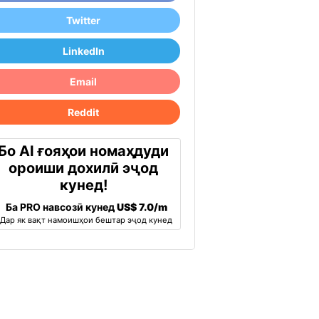
Twitter
LinkedIn
Email
Reddit
Бо AI ғояҳои номаҳдуди
ороиши дохилӣ эҷод
кунед!
Ба PRO навсозӣ кунед
US$ 7.0/m
Дар як вақт намоишҳои бештар эҷод кунед