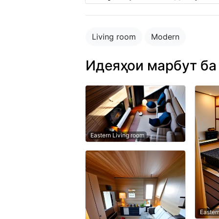
Living room
Modern
Идеяҳои марбут ба
Eastern Living room
Easter