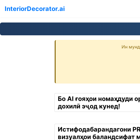
InteriorDecorator.ai
Ин мунд
Бо AI ғояҳои номаҳдуди 
дохилӣ эҷод кунед!
Истифодабарандагони P
визуалҳои баландсифат 