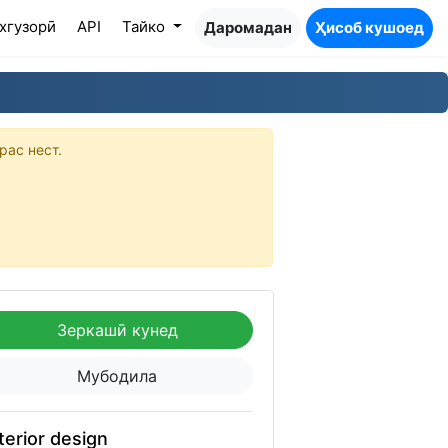
хгузорӣ
API
Тайко
Даромадан
Ҳисоб кушоед
рас нест.
Зеркашӣ кунед
Мубодила
terior design