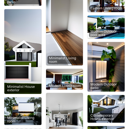
patio
Eastern Living room
Modern Outdoor
pool area
Minimalist Living
room
Modern Outdoor
Modern Living room
Minimalist House
patio
exterior
Contemporary
Minimalist Living
House exterior
room