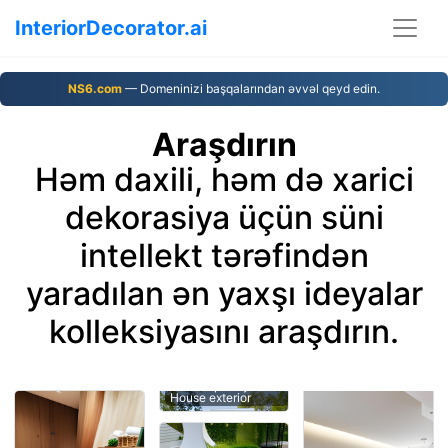
InteriorDecorator.ai
NS6.com
— Domeninizi başqalarından əvvəl qeyd edin.
Araşdırın
Həm daxili, həm də xarici
dekorasiya üçün süni
intellekt tərəfindən
yaradılan ən yaxşı ideyalar
kolleksiyasını araşdırın.
House exterior