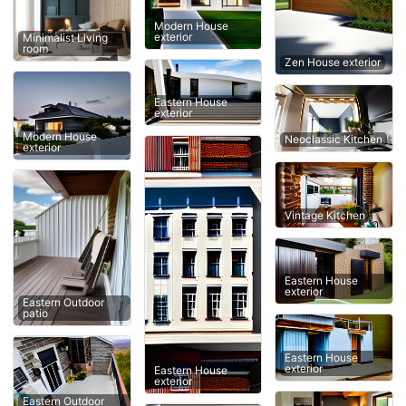
Modern House
exterior
Minimalist Living
room
Zen House exterior
Eastern House
exterior
Modern House
Neoclassic Kitchen
exterior
Vintage Kitchen
Eastern House
exterior
Eastern Outdoor
patio
Eastern House
exterior
Eastern House
exterior
Eastern Outdoor