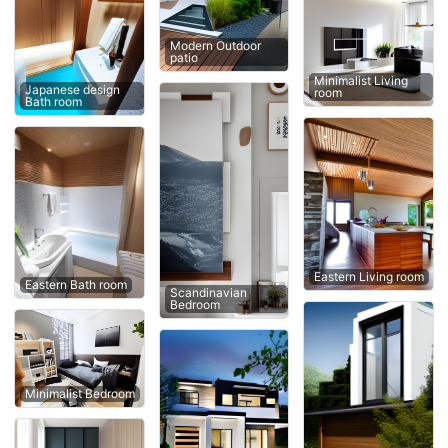
Modern Outdoor
patio
Minimalist Living
Japanese design
room
Bath room
Eastern Living room
Eastern Bath room
Scandinavian
Bedroom
Minimalist Bedroom