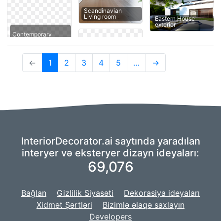
Scandinavian
Living room
Eastern House
exterior
Contemporary
(current)
←
1
2
3
4
5
…
→
InteriorDecorator.ai saytında yaradılan
interyer və eksteryer dizayn ideyaları:
69,076
Bağlan
Gizlilik Siyasəti
Dekorasiya ideyaları
Xidmət Şərtləri
Bizimlə əlaqə saxlayın
Developers