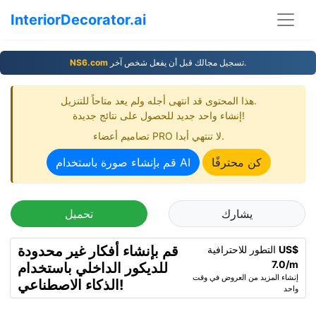
InteriorDecorator.ai
تسجيل مجالك قبل أن يفعل شخص آخر.
NS6.com
هذا المحتوى قد انتهى أجله ولم يعد متاحاً للتنزيل.
إنشاء واحد جديد للحصول على نتائج جديدة!
تصاميم أعضاء PRO لا تنتهي أبدا.
كن محترفًا
قم بإنشاء صورة باستخدام AI
يشارك
تحميل
قم بإنشاء أفكار غير محدودة
US$
التطور للاحترافية
7.0/m
للديكور الداخلي باستخدام
إنشاء المزيد من العروض في وقت
الذكاء الاصطناعي!
واحد