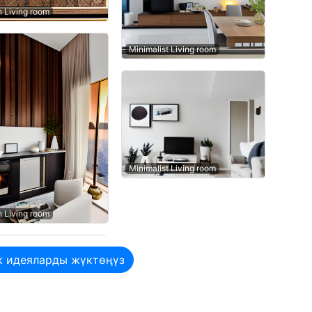
n Living room
Minimalist Living room
Minimalist Living room
n Living room
к идеяларды жүктөңүз