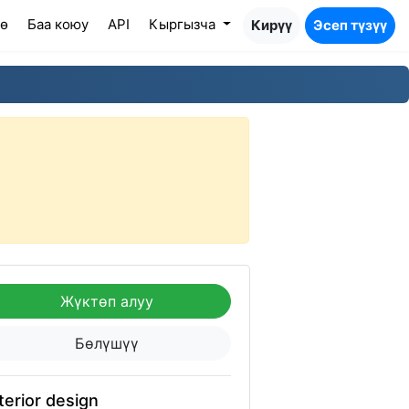
өө
Баа коюу
API
Кыргызча
Кирүү
Эсеп түзүү
Жүктөп алуу
Бөлүшүү
terior design