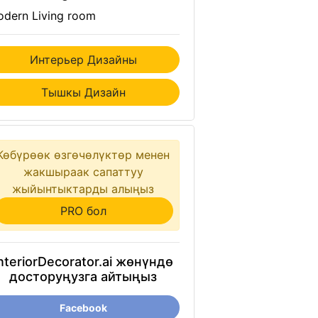
dern Living room
Интерьер Дизайны
Тышкы Дизайн
Көбүрөөк өзгөчөлүктөр менен
жакшыраак сапаттуу
жыйынтыктарды алыңыз
PRO бол
nteriorDecorator.ai жөнүндө
досторуңузга айтыңыз
Facebook