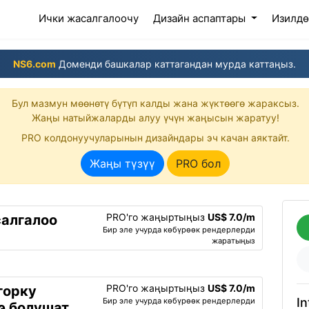
(current)
Ички жасалгалоочу
Дизайн аспаптары
Изилд
NS6.com
Доменди башкалар каттагандан мурда каттаңыз.
Бул мазмун мөөнөтү бүтүп калды жана жүктөөгө жараксыз.
Жаңы натыйжаларды алуу үчүн жаңысын жаратуу!
PRO колдонуучуларынын дизайндары эч качан аяктайт.
Жаңы түзүү
PRO бол
PRO'го жаңыртыңыз
US$ 7.0/m
салгалоо
Бир эле учурда көбүрөөк рендерлерди
жаратыңыз
PRO'го жаңыртыңыз
US$ 7.0/m
горку
In
Бир эле учурда көбүрөөк рендерлерди
э болушат