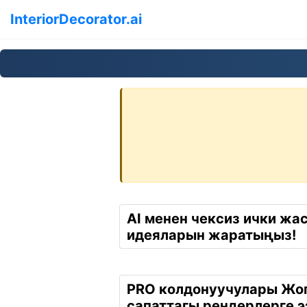
InteriorDecorator.ai
AI менен чексиз ички жа
идеяларын жаратыңыз!
PRO колдонуучулары Жо
сапаттагы рендерлерге э