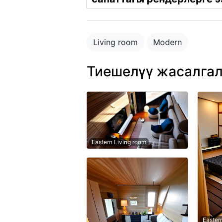
Living room
Modern
Тиешелүү жасалга
Eastern Living room
Easter