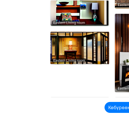
Easter
Eastern Living room
Eastern Living room
Easter
Көбүрөө