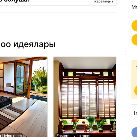
жаратыңыз
Mo
лоо идеялары
I
n Living room
Eastern Living room