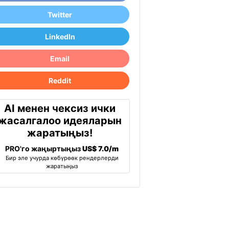
Twitter
LinkedIn
Email
Reddit
AI менен чексиз ички
жасалгалоо идеяларын
жаратыңыз!
PRO'го жаңыртыңыз
US$ 7.0/m
Бир эле учурда көбүрөөк рендерлерди
жаратыңыз