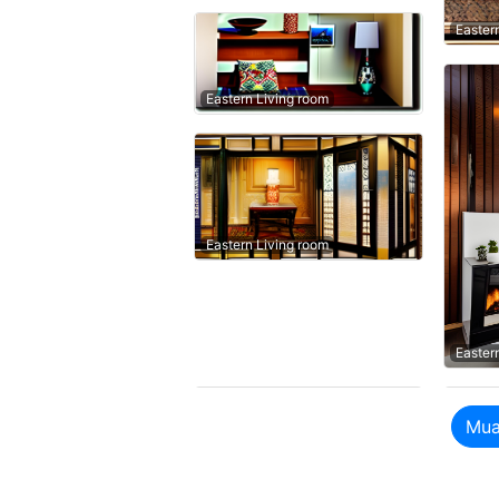
Easter
Eastern Living room
Eastern Living room
Easter
Mua