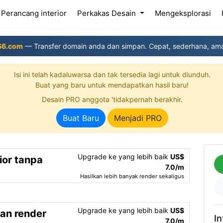
(current)
Perancang interior
Perkakas Desain
Mengeksplorasi
S6.com
— Transfer domain anda dan simpan. Cepat, sederhana, am
Isi ini telah kadaluwarsa dan tak tersedia lagi untuk diunduh.
Buat yang baru untuk mendapatkan hasil baru!
Desain PRO anggota 'tidakpernah berakhir.
Buat Baru
Menjadi PRO
Upgrade ke yang lebih baik
US$
ior tanpa
7.0/m
Hasilkan lebih banyak render sekaligus
Upgrade ke yang lebih baik
US$
an render
In
7.0/m