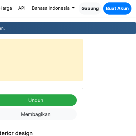
Harga
API
Bahasa Indonesia
Gabung
Buat Akun
an.
Unduh
Membagikan
terior design