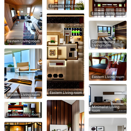
Eastern Living room
Eastern Living room
Eastern Living room
Contemporary
Living room
Eastern Living room
Eastern Living room
Modern Living room
Minimalist Living
room
Eastern Living room