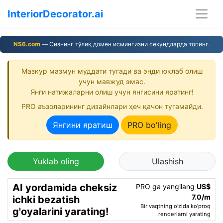
InteriorDecorator.ai
NS6.com
— Сизнинг тўлиқ домен исмингизни секундларда топинг.
Мазкур мазмун муддати тугади ва энди юклаб олиш
учун мавжуд эмас.
Янги натижаларни олиш учун янгисини яратинг!
PRO аъзоларининг дизайнлари ҳеч қачон тугамайди.
Янгини яратиш
PRO bo'ling
Yuklab oling
Ulashish
AI yordamida cheksiz
PRO ga yangilang
US$
7.0/m
ichki bezatish
Bir vaqtning o'zida ko'proq
g'oyalarini yarating!
renderlarni yarating