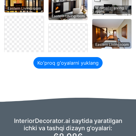
Minimalist Living
Eastern Living room
room
Eastern Living room
Eastern Living room
Koʻproq gʻoyalarni yuklang
InteriorDecorator.ai saytida yaratilgan
ichki va tashqi dizayn g'oyalari: