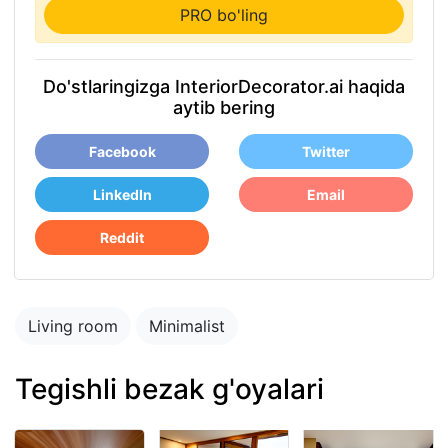
PRO bo'ling
Do'stlaringizga InteriorDecorator.ai haqida
aytib bering
Facebook
Twitter
LinkedIn
Email
Reddit
Living room
Minimalist
Tegishli bezak g'oyalari