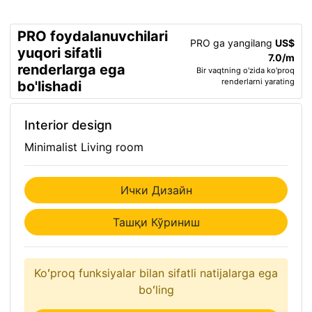
PRO foydalanuvchilari
PRO ga yangilang
US$
yuqori sifatli
7.0/m
renderlarga ega
Bir vaqtning o'zida ko'proq
renderlarni yarating
bo'lishadi
Interior design
Minimalist Living room
Ички Дизайн
Ташқи Кўриниш
Koʻproq funksiyalar bilan sifatli natijalarga ega
boʻling