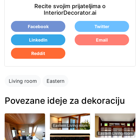
Recite svojim prijateljima o
InteriorDecorator.ai
Facebook
Twitter
LinkedIn
Email
Reddit
Living room
Eastern
Povezane ideje za dekoraciju
Eastern Living room
Eastern Living room