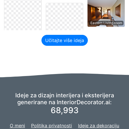
Eastern Living room
Učitajte više ideja
Ideje za dizajn interijera i eksterijera
generirane na InteriorDecorator.ai:
68,993
O meni
Politika privatnosti
Ideje za dekoraciju