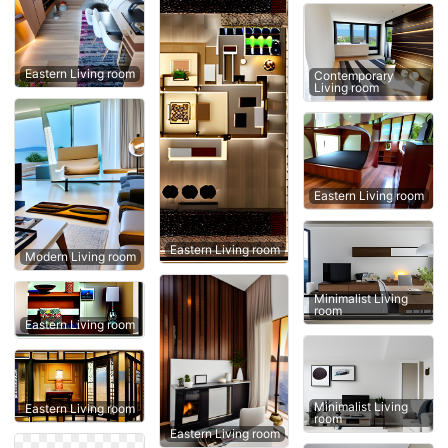
Eastern Living room
Contemporary
Living room
Eastern Living room
Eastern Living room
Modern Living room
Minimalist Living
room
Eastern Living room
Minimalist Living
Eastern Living room
room
Eastern Living room