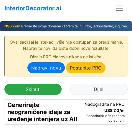
InteriorDecorator.ai
NS6.com
Prebacite svoje domene i spremite ih. Brzo, jednostavno, sigurno.
Ovaj sadržaj je istekao i više nije dostupan za preuzimanje.
Napravite novi da biste dobili nove rezultate!
Dizajn PRO članova nikada ne istječe.
Napravi novu
Postanite PRO
Skinuti
Dijeli
Generirajte
Nadogradite na PRO
US$ 7.0/m
neograničene ideje za
Generirajte više rendera
uređenje interijera uz AI!
odjednom