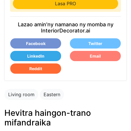
Lasa PRO
Lazao amin'ny namanao ny momba ny
InteriorDecorator.ai
Facebook
Twitter
LinkedIn
Email
Reddit
Living room
Eastern
Hevitra haingon-trano
mifandraika