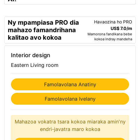
Ny mpampiasa PRO dia
Havaozina ho PRO
US$ 7.0/m
mahazo famandrihana
Mamorona fandikana bebe
kalitao avo kokoa
kokoa indray mandeha
Interior design
Eastern Living room
Famolavolana Anatiny
Famolavolana Ivelany
Mahazoa vokatra tsara kokoa miaraka amin'ny
endri-javatra maro kokoa