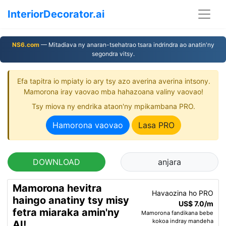
InteriorDecorator.ai
NS6.com
— Mitadiava ny anaran-tsehatrao tsara indrindra ao anatin'ny
segondra vitsy.
Efa tapitra io mpiaty io ary tsy azo averina averina intsony.
Mamorona iray vaovao mba hahazoana valiny vaovao!
Tsy miova ny endrika ataon'ny mpikambana PRO.
Hamorona vaovao
Lasa PRO
DOWNLOAD
anjara
Mamorona hevitra
Havaozina ho PRO
haingo anatiny tsy misy
US$ 7.0/m
fetra miaraka amin'ny
Mamorona fandikana bebe
kokoa indray mandeha
AI!