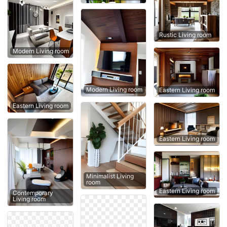
Rustic Living room
Modern Living room
Modern Living room
Eastern Living room
Eastern Living room
Eastern Living room
Minimalist Living
room
Eastern Living room
Contemporary
Living room